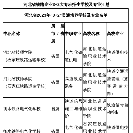
河北省铁路专业3+2大专班招生学校及专业汇总
河北省2023年“3+2”贯通培养学校及专业名单
所属
中职名称
市/省
中职专业
高校名称
高校专业
属
河北轨道运
河北省技师学院
电气化铁
铁道供电技
省属
输职业技术
（石家庄铁路运输学校）
道供电
术
学院
铁道交通运
河北轨道运
河北省技师学院
高速铁路
营管理（旅
省属
输职业技术
（石家庄铁路运输学校）
乘务
客运输方
学院
向）
铁道信号
河北轨道运
铁道信号自
衡水铁路电气化学校
省属
施工与维
输职业技术
动控制
护
学院
石家庄铁路
电气化铁
铁道供电技
衡水铁路电气化学校
省属
职业技术学