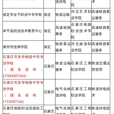
道供电
术
院
河北艺术职
高速铁路客
保定市女子职业中专学校
保定
铁道运输
业学院
运服务
石家庄铁路
高速铁路
高速铁路客
阜平县职业技术教育中心
保定
职业技术学
乘务
运服务
院
铁路客运
河北旅游职
高速铁路客
涿州市技师学院
保定
服务
业学院
运服务
石家庄市东华铁路中等专
业学校
铁道运输
石家庄工商
铁道交通运
石家庄
（报名咨询：
服务
职业学院
营管理
17334307244）
石家庄市
东华铁路中等专
业学校
电气化铁
石家庄工商
铁道供电技
石家庄
道供电
职业学院
术
（报名咨询：
17334307244
）
石家庄铁路职业高级技工
电气化铁
石家庄工商
铁道供电技
石家庄