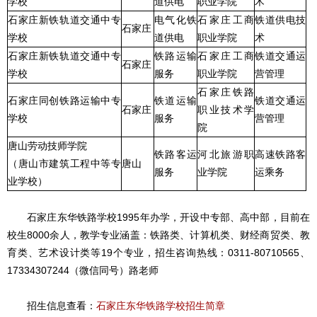
学校
道供电
职业学院
术
石家庄新铁轨道交通中专
电气化铁
石家庄工商
铁道供电技
石家庄
学校
道供电
职业学院
术
石家庄新铁轨道交通中专
铁路运输
石家庄工商
铁道交通运
石家庄
学校
服务
职业学院
营管理
石家庄铁路
石家庄同创铁路运输中专
铁道运输
铁道交通运
石家庄
职业技术学
学校
服务
营管理
院
唐山劳动技师学院
铁路客运
河北旅游职
高速铁路客
（唐山市建筑工程中等专
唐山
服务
业学院
运乘务
业学校）
石家庄东华铁路学校1995年办学，开设中专部、高中部，目前在
校生8000余人，教学专业涵盖：铁路类、计算机类、财经商贸类、教
育类、艺术设计类等19个专业，招生咨询热线：0311-80710565、
17334307244（微信同号）路老师
招生信息查看：
石家庄东华铁路学校招生简章