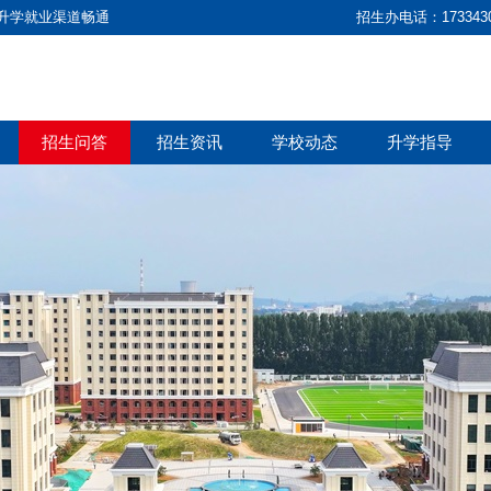
· 升学就业渠道畅通
招生办电话：173343
招生问答
招生资讯
学校动态
升学指导