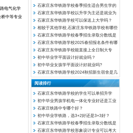
石家庄东华铁路学校春季招生适合男生学的
铁路电气化学
石家庄东华铁路学校以升学为主还是就业为
专业有哪些
金桥中等专业
石家庄东华铁路学校可以保送上大学吗？
主？
相较于其他学校,石家庄东华铁路学校有哪些
石家庄东华铁路学校春季招生录取分数线是
特别的优势？
石家庄东华铁路学校2025春招报名条件有哪
多少？
石家庄东华铁路学校能直接上全日制大专
些？
初中毕业学平面设计好就业吗？
吗？
初中毕业女孩学平面设计好就业吗?
石家庄东华铁路学校2024秋招新生宿舍是几
人间?
阅读排行
石家庄东华铁路学校的学生可以单招升学
初中毕业男孩学机电一体化专业好还是工业
吗？
石家庄铁路中专哪个好？
机器人专业好
初中毕业学铁路，选3+2好还是3+3好？
石家庄东华铁路学校春季招生录取分数线是
石家庄东华铁路学校形象设计专业可以考大
多少？