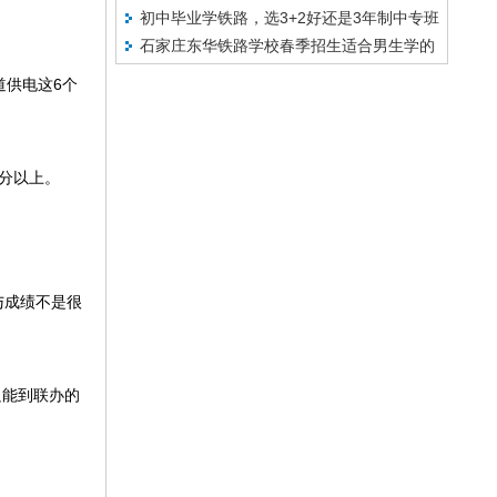
初中毕业学铁路，选3+2好还是3年制中专班
专吗？
石家庄东华铁路学校春季招生适合男生学的
好？
专业有哪些
供电这6个
分以上。
与成绩不是很
只能到联办的