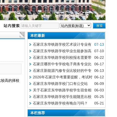
本栏最新
石家庄东华铁路学校艺术设计专业有
07-13
石家庄东华铁路学校毕业生能参加高
07-10
哪些优势？
石家庄东华铁路学校到校报名需要带
06-22
考吗？
石家庄哪所中专学校电子商务专业比
06-17
哪些资料？
石家庄新能源汽修专业比较好的中专
06-13
较好？
2026年石家庄中考重要提醒，考试时
06-12
学校
比较高的择校
石家庄东华铁路学校门口有公交站
06-09
间、分数构成、考试安排及注意事项全汇总
关于石家庄东华铁路学校学生宿舍相
06-03
吗？
石家庄东华铁路学校学生能随意出校
05-25
关问题的详细解答
石家庄东华铁路学校有晚自习吗？
05-21
门吗？
本栏推荐