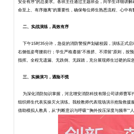
安全有序”的总要求。各班主任通过主题班会，向学生详细讲解
命至上、有序撤离”的重要性，确保每位师生熟悉流程、心中有
二、实战演练，高效有序
下午15时35分许，急促的消防警报声划破校园，演练正式
右侧低姿弯腰前行；学生严格遵循“不推挤、不滞留”原则，按
指挥。全程无遗漏、无跌倒、无踩踏，充分展现师生过硬的应
三、实操演习，遇险不慌
为深化消防知识掌握，河北增安消防科技有限公司讲师曹军伟
组织师生代表实操灭火演练。我校教师代表现场演示抢险救援
借助模拟人教具，从“判断意识与呼吸”“胸外按压深度与频率”