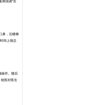
案例强调“生
口鼻，沿楼梯
一时间上报总
确操作。随后
。校医封医生