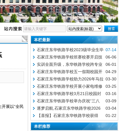
本栏最新
石家庄东华铁路学校2023级毕业生毕
07-14
练
石家庄东华铁路学校班赛校赛开启技
06-06
业证及学籍档案领取安排
实训全面升级，东华铁路学校跨专业
06-01
能成长新赛道
石家庄东华铁路学校五一假期校园开
04-29
融合教学改革重磅亮相
石家庄东华铁路学校助力2026年马拉
03-30
放参观邀请函
石家庄东华铁路学校开展小家电维修
03-25
松比赛,超燃现场精彩回顾!
石家庄东华铁路学校3月21日校园封
03-16
志愿服务活动
石家庄东华铁路学校举办庆祝“三八
03-09
闭通知
生开展以“全民
逐梦启航,石家庄东华铁路学校2026
03-04
国际劳动妇女节”主题活动
【喜报】石家庄东华铁路学校获得
01-22
年春季班新生今日开学!
2026年河北省职业技能大赛零部件测绘与
本栏推荐