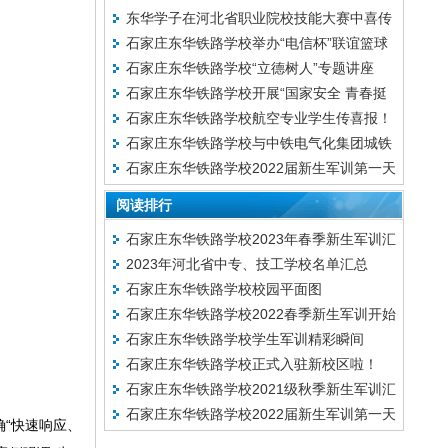
CAD成图技术赛项团体三等奖
东华学子在河北省职业院校技能大赛中喜传
石家庄东华铁路学校举办“电信杯”联谊篮球
捷报!
石家庄东华铁路学校“立德树人”专题讲座
赛
石家庄东华铁路学校开展“国家安全 青春挺
石家庄东华铁路学校航空专业学生传喜报！
膺”主题团课
石家庄东华铁路学校与中铁电气化集团城铁
石家庄东华铁路学校2022届新生军训第一天
公司机械装备分公司举行校企合作授牌仪式.
阅读排行
石家庄东华铁路学校2023年春季新生军训汇
2023年河北省中专、技工学校名单汇总
报表演暨总结表彰大会
石家庄东华铁路学校校园平面图​
石家庄东华铁路学校2022春季新生军训开始
石家庄东华铁路学校学生军训精彩瞬间
啦
石家庄东华铁路学校正式入驻新校区啦！
石家庄东华铁路学校2021级秋季新生军训汇
石家庄东华铁路学校2022届新生军训第一天
演暨总结表彰大会
“快速响应、