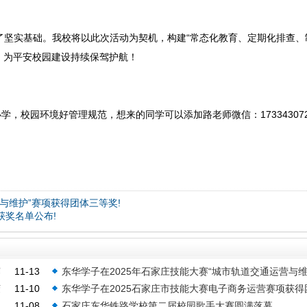
坚实基础。我校将以此次活动为契机，构建“常态化教育、定期化排查、
，为平安校园建设持续保驾护航！
校园环境好管理规范，想来的同学可以添加路老师微信：173343072
与维护”赛项获得团体三等奖!
获奖名单公布!
赛
11-13
东华学子在2025年石家庄技能大赛“城市轨道交通运营与
荣
11-10
东华学子在2025石家庄市技能大赛电子商务运营赛项获得
护”赛项获得团体三等奖!
11-08
石家庄东华铁路学校第二届校园歌手大赛圆满落幕