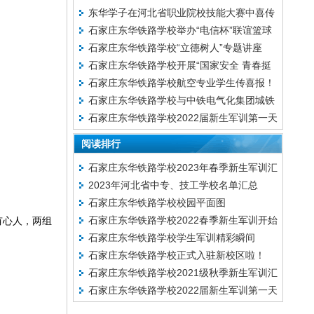
CAD成图技术赛项团体三等奖
东华学子在河北省职业院校技能大赛中喜传
石家庄东华铁路学校举办“电信杯”联谊篮球
捷报!
石家庄东华铁路学校“立德树人”专题讲座
赛
石家庄东华铁路学校开展“国家安全 青春挺
石家庄东华铁路学校航空专业学生传喜报！
膺”主题团课
石家庄东华铁路学校与中铁电气化集团城铁
石家庄东华铁路学校2022届新生军训第一天
公司机械装备分公司举行校企合作授牌仪式.
阅读排行
石家庄东华铁路学校2023年春季新生军训汇
2023年河北省中专、技工学校名单汇总
报表演暨总结表彰大会
石家庄东华铁路学校校园平面图​
石家庄东华铁路学校2022春季新生军训开始
有心人，两组
石家庄东华铁路学校学生军训精彩瞬间
啦
石家庄东华铁路学校正式入驻新校区啦！
石家庄东华铁路学校2021级秋季新生军训汇
石家庄东华铁路学校2022届新生军训第一天
演暨总结表彰大会