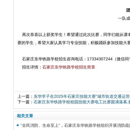
一队
再次恭喜以上获奖学生！希望通过此次比赛，同学们能从课本
赛的学生，希望大家认真学习专业技能，积极踊跃参加技能大
石家庄东华铁路学校招生咨询电话：17334307244（微信
招生详情：
石家庄东华铁路学校招生简章
上一篇：
东华学子在2025年石家庄技能大赛“城市轨道交通运营
下一篇：
石家庄东华铁路学校校园技能大赛电工比赛圆满落幕,
相关文章
“全民消防、生命至上”，石家庄东华铁路学校组织开展消防疏