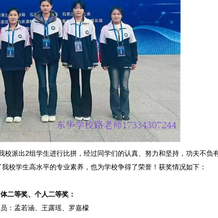
，我校派出2组学生进行比拼，经过同学们的认真、努力和坚持，功夫不负
了我校学生高水平的专业素养，也为学校争得了荣誉！获奖情况如下：
团体二等奖、个人二等奖：
成员：孟若涵、王露瑶、罗嘉檬