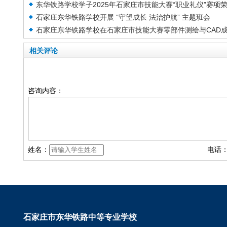
东华铁路学校学子2025年石家庄市技能大赛“职业礼仪”赛项
应急演练
石家庄东华铁路学校开展 “守望成长 法治护航” 主题班会
获团体二等奖、团体三等奖！
石家庄东华铁路学校在石家庄市技能大赛零部件测绘与CAD
图技术赛项荣获团体二等奖和团体三等奖
相关评论
咨询内容：
姓名：
电话
石家庄市东华铁路中等专业学校