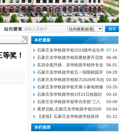
本栏最新
石家庄东华铁路学校2023级毕业生毕
07-14
三等奖！
石家庄东华铁路学校班赛校赛开启技
06-06
业证及学籍档案领取安排
实训全面升级，东华铁路学校跨专业
06-01
能成长新赛道
石家庄东华铁路学校五一假期校园开
04-29
融合教学改革重磅亮相
石家庄东华铁路学校助力2026年马拉
03-30
放参观邀请函
石家庄东华铁路学校开展小家电维修
03-25
松比赛,超燃现场精彩回顾!
石家庄东华铁路学校3月21日校园封
03-16
志愿服务活动
石家庄东华铁路学校举办庆祝“三八
03-09
闭通知
逐梦启航,石家庄东华铁路学校2026
03-04
国际劳动妇女节”主题活动
【喜报】石家庄东华铁路学校获得
01-22
年春季班新生今日开学!
2026年河北省职业技能大赛零部件测绘与
本栏推荐