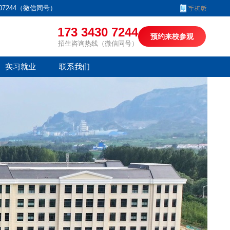
07244（微信同号）
173 3430 7244
预约来校参观
招生咨询热线（微信同号）
实习就业
联系我们