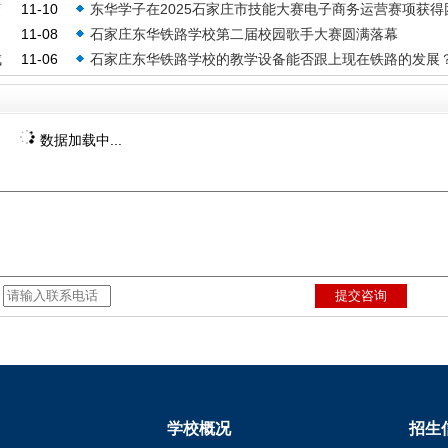
荣
11-10
东华学子在2025石家庄市技能大赛电子商务运营赛项获得
护”赛项获得团体三等奖!
11-08
石家庄东华铁路学校第二届校园歌手大赛圆满落幕
三等奖
成
11-06
石家庄东华铁路学校的教学设备能否跟上现在铁路的发展
数据加载中...
：
学校概况
招生