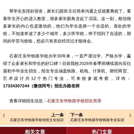
帮学生安排好宿舍，家长们跟班主任简单沟通之后就要离校了。看
着学生开心的进入教室，很多家长眼角含起了泪花。这一刻，相信很
多家长的内心也是激动的，他们为学生选择一个合适的、喜欢的学
校，不知道奔波了多少个城市，多少所学校，终于找到了合适的，期
间的辛苦与烦恼，想必只有亲自经历过才能体会。
石家庄东华铁路学校办学30年来，一直严谨治学、严格办学，赢
得了众多家长和学生的好口碑！目前我校2026年春季班继续面向应往
届初中毕业生招生，招生专业涵盖铁路、机电、计算机、财经商贸、
艺术设计共12个热门专业，可来校参观考察，详询：
17334307244（微信同号）招生办路老师
查看详细招生信息：
石家庄东华铁路学校招生简章
上一条
下一条
石家庄东华铁路学校传统文化知识
石家庄东华铁路学校铁路专业实训
竞赛圆满落幕!
设备大揭秘
相关文章
热门文章