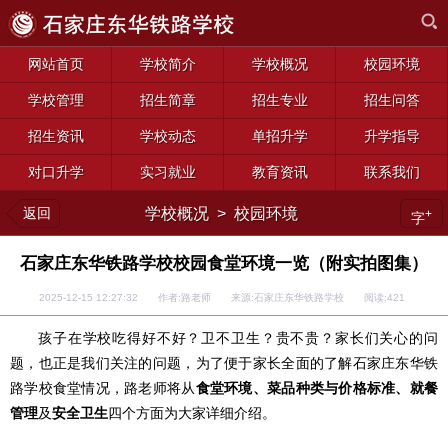
网站首页
学校简介
学校概况
校园环境
学校管理
招生简章
招生专业
招生问答
招生资讯
学校动态
单招升学
升学指导
对口升学
实习就业
教育资讯
联系我们
返回
学校概况
>
校园环境
+
字
石家庄东华铁路学校校园食堂环境一览（附实拍图集）
2025-12-15 12:27:32 作者:路老师 来源:石家庄东华铁路学校 阅读:
421
孩子在学校吃得好不好？卫不卫生？贵不贵？家长们关心的问
题，也正是我们关注的问题，为了便于家长全面的了解石家庄东华铁
路学校食堂情况，路老师将从
食堂环境、菜品种类与价格标准、就餐
管理
及
安全卫生
四个方面为大家详细介绍。