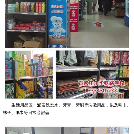
生活用品区：涵盖洗发水、牙膏、牙刷等洗漱用品，以及毛巾、
袜子、纸巾等日常必需品。