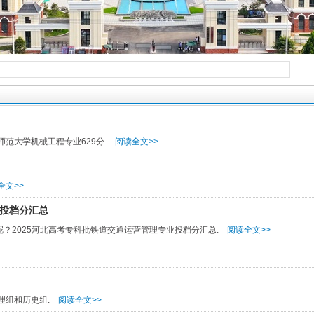
师范大学机械工程专业629分.
阅读全文>>
文>>
业投档分汇总
？2025河北高考专科批铁道交通运营管理专业投档分汇总.
阅读全文>>
理组和历史组.
阅读全文>>