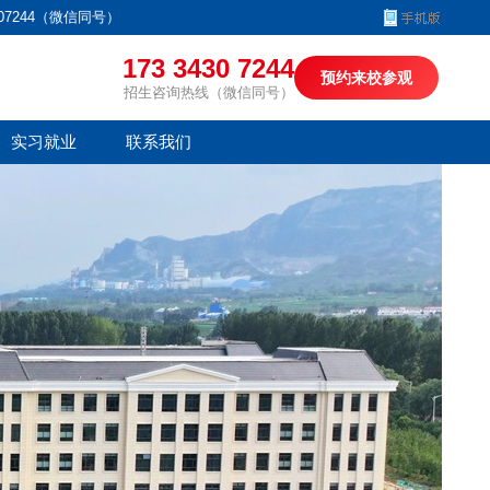
07244（微信同号）
173 3430 7244
预约来校参观
招生咨询热线（微信同号）
实习就业
联系我们