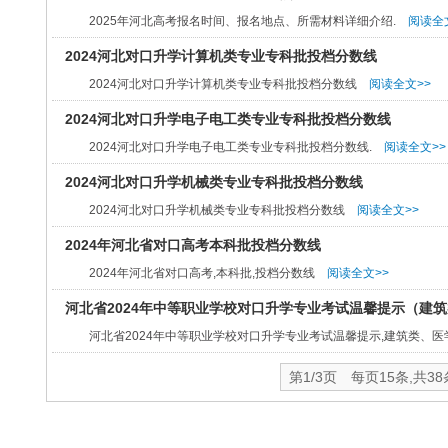
2025年河北高考报名时间、报名地点、所需材料详细介绍.
阅读全文
2024河北对口升学计算机类专业专科批投档分数线
2024河北对口升学计算机类专业专科批投档分数线
阅读全文>>
2024河北对口升学电子电工类专业专科批投档分数线
2024河北对口升学电子电工类专业专科批投档分数线.
阅读全文>>
2024河北对口升学机械类专业专科批投档分数线
2024河北对口升学机械类专业专科批投档分数线
阅读全文>>
2024年河北省对口高考本科批投档分数线
2024年河北省对口高考,本科批,投档分数线
阅读全文>>
河北省2024年中等职业学校对口升学专业考试温馨提示（建
河北省2024年中等职业学校对口升学专业考试温馨提示,建筑类、
第1/3页 每页15条,共3