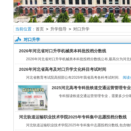
当前位置：
首页
>
升学指导
>
对口升学
对口升学
2026年河北省对口升学机械类本科批投档分数线
2026年河北省对口升学机械类本科批投档分数线公布,最高分为河北
2026年河北省高考及对口升学文化科目考试时间
河北省教育考试院高招部公布2026年我省高考各科考试时间.
阅读全
2025河北高考专科批铁道交通运营管理专
专科报读铁道交通运营管理专业，需要多少分呢
河北轨道运输职业技术学院2025年专科集中志愿投档分数线
河北轨道运输职业技术学院2025年专科集中志愿投档分数线,包含物